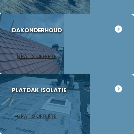
oogt weer als
nieuw. Wij
hebben Jan
meteen
DAKONDERHOUD
gevraagd
eens naar
ons
garagedak te
GRATIS OFFERTE
kijken want
dat ligt er al
18 jaar op.
Hoewel het
volgens Jan
PLATDAK ISOLATIE
nog in
redelijke
staat is
hebben wij
GRATIS OFFERTE
besloten
toch over te