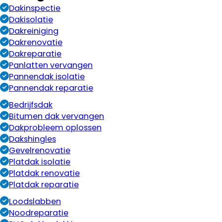
Dakinspectie
Dakisolatie
Dakreiniging
Dakrenovatie
Dakreparatie
Panlatten vervangen
Pannendak isolatie
Pannendak reparatie
Bedrijfsdak
Bitumen dak vervangen
Dakprobleem oplossen
Dakshingles
Gevelrenovatie
Platdak isolatie
Platdak renovatie
Platdak reparatie
Loodslabben
Noodreparatie